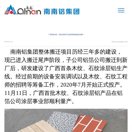
Toggle
naviga
广西首批木纹、石纹涂层铝产品在南南铝集团成功量产
2020-11-12 11:26
文章来源：铝箔公司涂层事业部，综合科
南南铝集团整体搬迁项目历经三年多的建设，
现已进入搬迁尾声阶段，子公司铝箔公司搬迁到新
厂后，研发建设了广西首条木纹、石纹涂层铝生产
线。经过前期的设备安装调试以及木纹、石纹工程
师的招聘等筹备工作，
2020
年
7
月开始正式投产。
11
月
11
日，广西首批木纹、石纹涂层铝产品在铝
箔公司涂层事业部顺利量产。