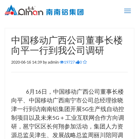
Toggle
naviga
中国移动广西公司董事长楼
向平一行到我公司调研
2020-06-16 14:39 by admin
19727
0
月
日，中国移动广西公司董事长楼
6
16
向平、中国移动广西南宁市公司总经理徐晓
津一行到访南南铝集团开展
生产线自动控
5G
制项目以及未来
＋工业互联网合作方向调
5G
研，邕宁区区长何翔参加活动，集团人力资
源总监吴津生、发展战略总监周丽川陪同调