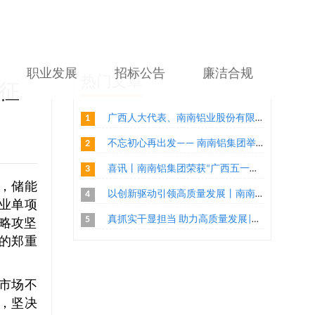
职业发展
招标公告
廉洁合规
热门文章
征
1
广西人大代表、南南铝业股份有限公司董事长郑玉林：通过“二次创业”实现铝产业转型升级
2
不忘初心再出发—— 南南铝集团举办2021年 “庆元旦 迎新年”环公司跑活动
3
喜讯丨南南铝集团荣获“广西五一劳动奖状”
，储能
4
以创新驱动引领高质量发展丨南南铝集团荣获2020年度“广西高新技术企业百强”、“广西创新能力企业10强”称号两项荣誉
业单项
5
真抓实干显担当 助力高质量发展|南南铝汽车组件第一事业部家电组件工程部把手机加二班荣获“广西工人先锋号”殊荣
战略攻坚
的郑重
市场不
，坚决