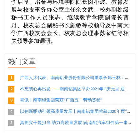
李启厚、冶金与环境学院院长闵小波、教育发
展与校友事务办公室主任余文武、校办副处级
秘书工作人员张志、继续教育学院副院长曹
丹、校友总会副秘书长颜敏等校领导及中南大
学广西校友会会长、校友总会理事苏家红等相
关领导参加调研。
热门文章
1
广西人大代表、南南铝业股份有限公司董事长郑玉林：通过“二次创业”实现铝产业转型升级
2
不忘初心再出发—— 南南铝集团举办2021年 “庆元旦 迎新年”环公司跑活动
3
喜讯丨南南铝集团荣获“广西五一劳动奖状”
4
以创新驱动引领高质量发展丨南南铝集团荣获2020年度“广西高新技术企业百强”、“广西创新能力企业10强”称号两项荣誉
5
真抓实干显担当 助力高质量发展|南南铝汽车组件第一事业部家电组件工程部把手机加二班荣获“广西工人先锋号”殊荣